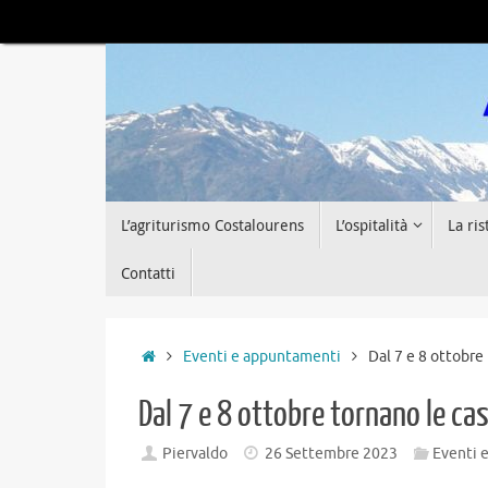
Vai
al
contenuto
Vai
L’agriturismo Costalourens
L’ospitalità
La ri
al
contenuto
Contatti
Home
Eventi e appuntamenti
Dal 7 e 8 ottobre
Dal 7 e 8 ottobre tornano le ca
Piervaldo
26 Settembre 2023
Eventi 