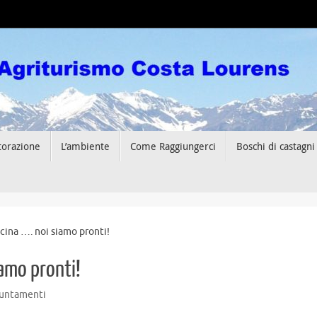
storazione
L’ambiente
Come Raggiungerci
Boschi di castagni
icina …. noi siamo pronti!
iamo pronti!
puntamenti