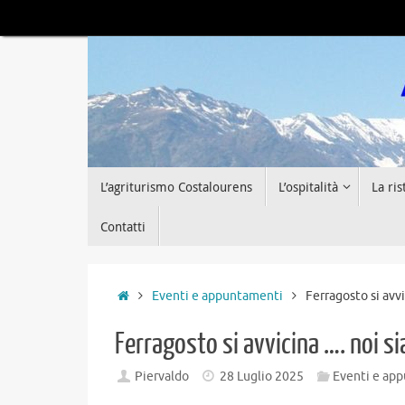
Vai
al
contenuto
Vai
L’agriturismo Costalourens
L’ospitalità
La ri
al
contenuto
Contatti
Home
Eventi e appuntamenti
Ferragosto si avv
Ferragosto si avvicina …. noi s
Piervaldo
28 Luglio 2025
Eventi e ap