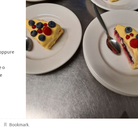
 oppure
e o
ne
Bookmark
.