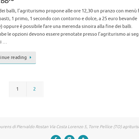
dei balli, l’agriturismo propone alle ore 12,30 un pranzo con menù 
ipasti, 1 primo, 1 secondo con contorno e dolce, a 25 euro bevande
) oppure è possibile fare una merenda sinoira alla fine dei balli.
be le opzioni devono essere prenotate presso l’agriturismo ai se
ti …
inue reading
1
2
urens di Piervaldo Rostan Via Costa Lorenzo 5, Torre Pellice (TO) agritur