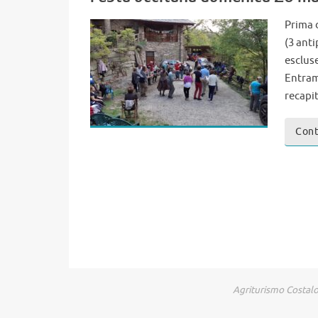
Prima 
(3 ant
escluse
Entram
recapi
Cont
Agriturismo Costalo