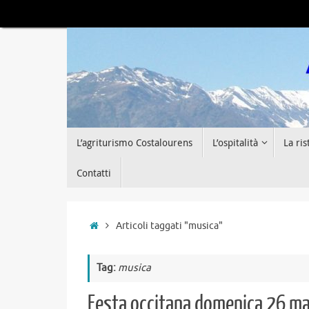
Vai
al
contenuto
Vai
L’agriturismo Costalourens
L’ospitalità
La ri
al
contenuto
Contatti
Home
Articoli taggati "musica"
Tag:
musica
Festa occitana domenica 26 m