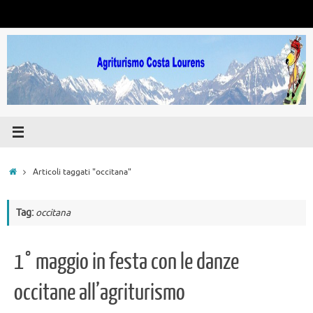
Vai
al
contenuto
Home
Articoli taggati "occitana"
Tag:
occitana
1° maggio in festa con le danze
occitane all’agriturismo